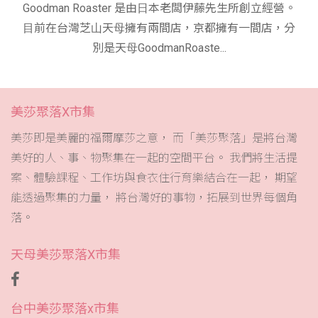
Goodman Roaster 是由⽇本老闆伊藤先⽣所創立經營。
⽬前在台灣芝⼭天⺟擁有兩間店，京都擁有⼀間店，分
別是天⺟GoodmanRoaste...
美莎聚落X市集
美莎即是美麗的福爾摩莎之意， 而「美莎聚落」是將台灣
美好的人、事、物聚集在一起的空間平台。 我們將生活提
案、體驗課程、工作坊與食衣住行育樂結合在一起， 期望
能透過聚集的力量， 將台灣好的事物，拓展到世界每個角
落。
天母美莎聚落X市集
台中美莎聚落x市集