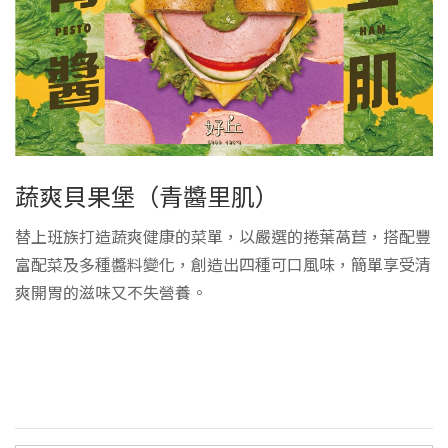
蔬爽貝果堡（青醬里肌）
替上班族打造蔬爽健康的菜單，以嚴選的捲葉萵苣，搭配豐
富配菜及多種醬料變化，創造出四種可口風味，簡單享受清
爽開胃的滋味又不失營養。