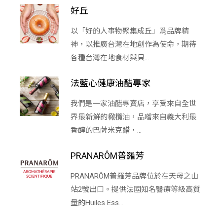
好丘
以「好的人事物聚集成丘」爲品牌精
神，以推廣台灣在地創作為使命，期待
各種台灣在地食材與貝...
法藍心健康油醋專家
我們是一家油醋專賣店，享受來自全世
界最新鮮的橄欖油，品嚐來自義大利最
香醇的巴薩米克醋，...
PRANARÔM普羅芳
PRANARÔM普羅芳品牌位於在天母之山
站2號出口。提供法國知名醫療等級高質
量的Huiles Ess...