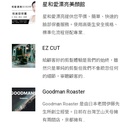
星和愛漂亮美顏館
星和愛漂亮提供您平價、簡單、快速的
臉部保養服務。使用高衛生安全規格、
標準化流程搭配專業...
EZ CUT
給顧客好的剪髮體驗是我們的始終，雖
然只是單純的剪髮但我們不會疏忽任何
的細節，寧聽顧客的...
Goodman Roaster
Goodman Roaster 是由⽇本老闆伊藤先
⽣所創立經營。⽬前在台灣芝⼭天⺟擁
有兩間店，京都擁有...