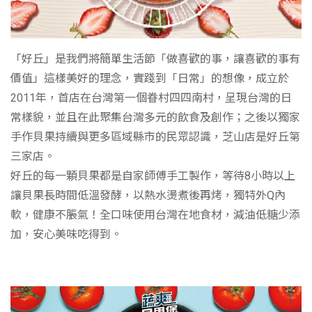
「好丘」是我們將簡單生活節「做喜歡的事，讓喜歡的事有
價值」這樣美好的理念，實踐到「日常」的想像，成立於
2011年，首店在台灣第一個眷村四四南村，呈現台灣的日
常樣貌，並且在此聚集台灣多元的飲食及創作；之後以獨家
手作貝果持續與更多區域縣市的民眾認識，芝山店是好丘第
三家店。
好丘的每一顆貝果都是自家師傅手工製作，等待8小時以上
讓貝果長時間低溫發酵，以熱水燙煮後再烤，獨特外Q內
軟，健康不脹氣！全口味使用台灣在地食材，減油低糖少添
加，安心美味吃得到。