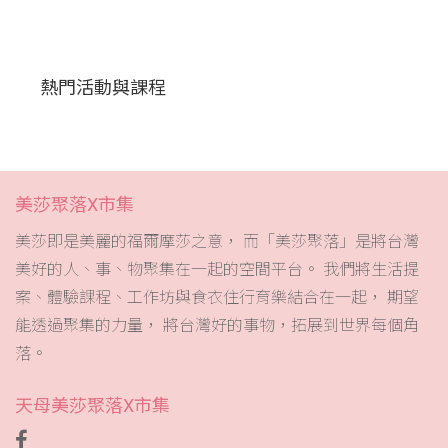
熱門活動與課程
美莎聚落X市集
美莎即是美麗的福爾摩莎之意， 而「美莎聚落」是將台灣
美好的人、事、物聚集在一起的空間平台。 我們將生活提
案、體驗課程、工作坊與食衣住行育樂結合在一起， 期望
能透過聚集的力量， 將台灣好的事物，拓展到世界每個角
落。
天母美莎聚落X市集