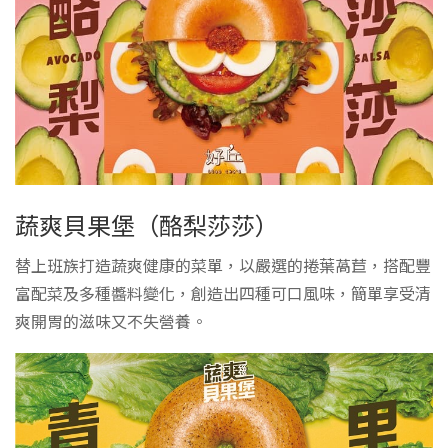
蔬爽貝果堡（酪梨莎莎）
替上班族打造蔬爽健康的菜單，以嚴選的捲葉萵苣，搭配豐
富配菜及多種醬料變化，創造出四種可口風味，簡單享受清
爽開胃的滋味又不失營養。