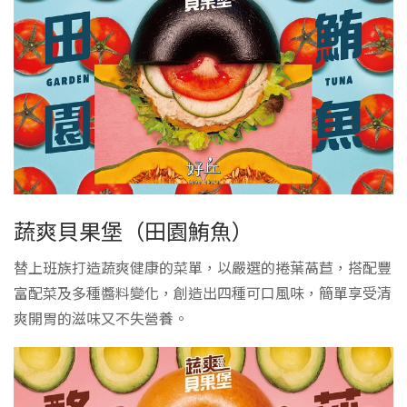
蔬爽貝果堡（田園鮪魚）
替上班族打造蔬爽健康的菜單，以嚴選的捲葉萵苣，搭配豐
富配菜及多種醬料變化，創造出四種可口風味，簡單享受清
爽開胃的滋味又不失營養。