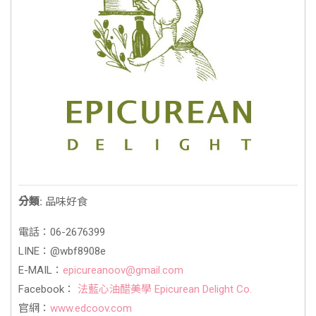
分類:
品味好食
電話：06-2676399
LINE：@wbf8908e
E-MAIL：
epicureanoov@gmail.com
Facebook：
法藍心油醋美學 Epicurean Delight Co.
官網：
www.edcoov.com