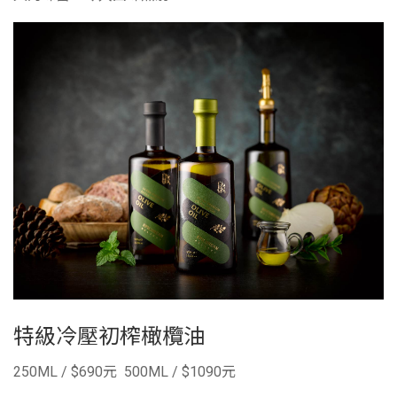
特級冷壓初榨橄欖油
250ML / $690元 500ML / $1090元