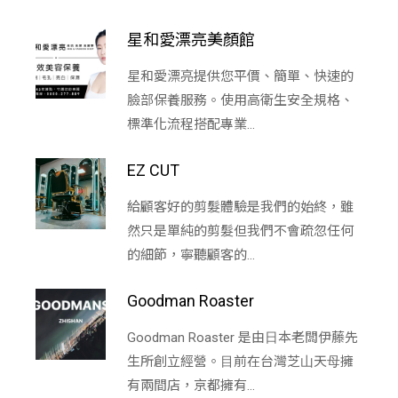
星和愛漂亮美顏館
星和愛漂亮提供您平價、簡單、快速的
臉部保養服務。使用高衛生安全規格、
標準化流程搭配專業...
EZ CUT
給顧客好的剪髮體驗是我們的始終，雖
然只是單純的剪髮但我們不會疏忽任何
的細節，寧聽顧客的...
Goodman Roaster
Goodman Roaster 是由⽇本老闆伊藤先
⽣所創立經營。⽬前在台灣芝⼭天⺟擁
有兩間店，京都擁有...