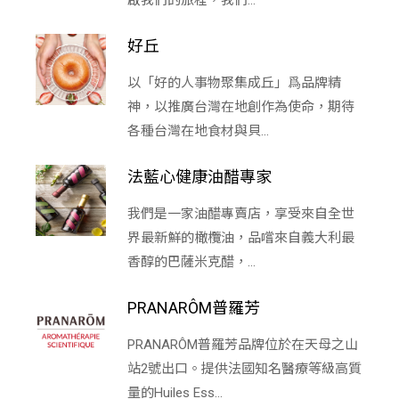
好丘
以「好的人事物聚集成丘」爲品牌精
神，以推廣台灣在地創作為使命，期待
各種台灣在地食材與貝...
法藍心健康油醋專家
我們是一家油醋專賣店，享受來自全世
界最新鮮的橄欖油，品嚐來自義大利最
香醇的巴薩米克醋，...
PRANARÔM普羅芳
PRANARÔM普羅芳品牌位於在天母之山
站2號出口。提供法國知名醫療等級高質
量的Huiles Ess...