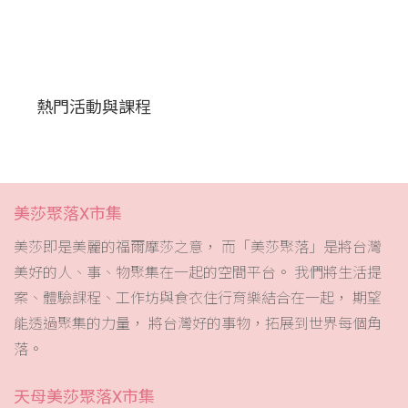
熱門活動與課程
美莎聚落X市集
美莎即是美麗的福爾摩莎之意， 而「美莎聚落」是將台灣
美好的人、事、物聚集在一起的空間平台。 我們將生活提
案、體驗課程、工作坊與食衣住行育樂結合在一起， 期望
能透過聚集的力量， 將台灣好的事物，拓展到世界每個角
落。
天母美莎聚落X市集