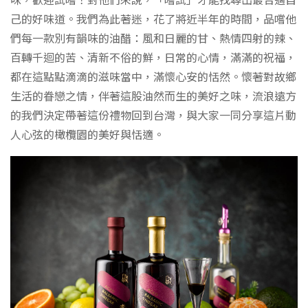
味，歡迎試嚐！對他們來說，「嚐試」才能找尋出最合適自
己的好味道。我們為此著迷，花了將近半年的時間，品嚐他
們每一款別有韻味的油醋：風和日麗的甘、熱情四射的辣、
百轉千迴的苦、清新不俗的鮮，日常的心情，滿滿的祝福，
都在這點點滴滴的滋味當中，滿懷心安的恬然。懷著對故鄉
生活的眷戀之情，伴著這股油然而生的美好之味，流浪遠方
的我們決定帶著這份禮物回到台灣，與大家一同分享這片動
人心弦的橄欖園的美好與恬適。