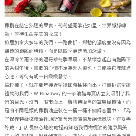
橄欖在結它熟透的果實，葡萄盛開繁花如星，世界靜靜轉
動，等待生命完美的收成！
旅居加拿大多年的我們，一路曲折，鄉愁的濃度並沒有因為
遙遠的距離而稀釋，而是隨四季更迭愈加深濃。
在濕冷苦雨不停的溫哥華冬季早晨，不禁懷念起台南豔陽下
的香甜午後。懷鄉的心情不足為外人道也，只能將它埋藏進
心底，等待有朝一日緩緩發芽。
這粒種子，就在那年接近聖誕節時抽芽而出。打算挑選聖誕
禮物的我們，W. Broadway 的一家油醋專賣店立刻吸引了我
們的目光。沒有一般市面上一瓶瓶待販售的罐裝橄欖油，而
是將不同種類的橄欖油盛裝在一桶一桶不鏽鋼容器中，「為
了保存特級橄欖油裡頭所富含營養價值及絕佳風味，得妥善
貯藏，」店長熱心地說:嚐過就知道我們橄欖油的健康與美