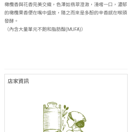
橄欖香與花香完美交織，色澤如翡翠澄澈，淺嚐一口，濃郁
的橄欖果香便在嘴中盛放，隨之而來是多酚的辛香感在喉頭
發酵。
（內含大量單元不飽和脂肪酸(MUFA)）
店家資訊