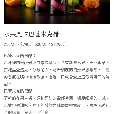
水果風味巴薩米克醋
250ML / $790元 500ML / $1290元
巴薩米克醋白醋：
以陳釀的巴薩米克白醋為基底，含有新鮮水果、天然香草，
質地晶瑩透亮，芬芳沁人，略帶調皮的自然果漾酸甜，四溢
的香氣在嘴中慢慢散發，嚐過一口就會愛上這低調可口的清
甜。
巴薩米克醋黑醋：
清新的花果芳香，調和黑醋的馥郁香濃，濃厚細緻的口感，
以酸包覆甜味，鮮明的酸甜之味層層豐富變化，喚醒沉睡已
久的味蕾，令人回味無窮。