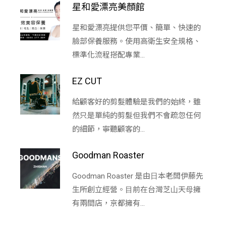
星和愛漂亮美顏館
星和愛漂亮提供您平價、簡單、快速的
臉部保養服務。使用高衛生安全規格、
標準化流程搭配專業...
EZ CUT
給顧客好的剪髮體驗是我們的始終，雖
然只是單純的剪髮但我們不會疏忽任何
的細節，寧聽顧客的...
Goodman Roaster
Goodman Roaster 是由⽇本老闆伊藤先
⽣所創立經營。⽬前在台灣芝⼭天⺟擁
有兩間店，京都擁有...