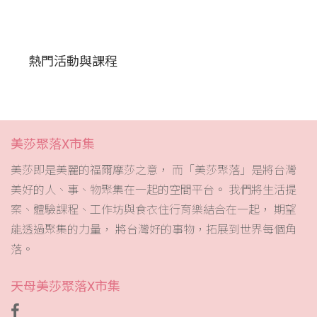
熱門活動與課程
美莎聚落X市集
美莎即是美麗的福爾摩莎之意， 而「美莎聚落」是將台灣
美好的人、事、物聚集在一起的空間平台。 我們將生活提
案、體驗課程、工作坊與食衣住行育樂結合在一起， 期望
能透過聚集的力量， 將台灣好的事物，拓展到世界每個角
落。
天母美莎聚落X市集