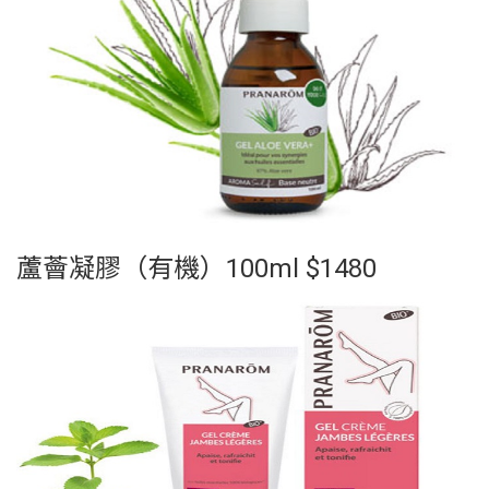
蘆薈凝膠（有機）100ml $1480