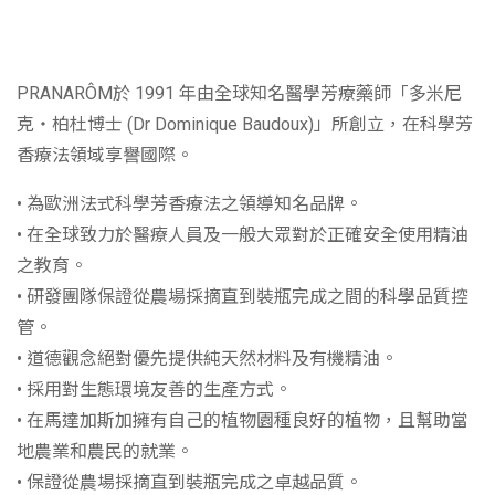
PRANARÔM於 1991 年由全球知名醫學芳療藥師「多米尼
克‧柏杜博士 (Dr Dominique Baudoux)」所創立，在科學芳
香療法領域享譽國際。
• 為歐洲法式科學芳香療法之領導知名品牌。
• 在全球致力於醫療人員及一般大眾對於正確安全使用精油
之教育。
• 研發團隊保證從農場採摘直到裝瓶完成之間的科學品質控
管。
• 道德觀念絕對優先提供純天然材料及有機精油。
• 採用對生態環境友善的生產方式。
• 在馬達加斯加擁有自己的植物園種良好的植物，且幫助當
地農業和農民的就業。
• 保證從農場採摘直到裝瓶完成之卓越品質。