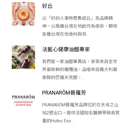
好丘
以「好的人事物聚集成丘」爲品牌精
神，以推廣台灣在地創作為使命，期待
各種台灣在地食材與貝...
法藍心健康油醋專家
我們是一家油醋專賣店，享受來自全世
界最新鮮的橄欖油，品嚐來自義大利最
香醇的巴薩米克醋，...
PRANARÔM普羅芳
PRANARÔM普羅芳品牌位於在天母之山
站2號出口。提供法國知名醫療等級高質
量的Huiles Ess...